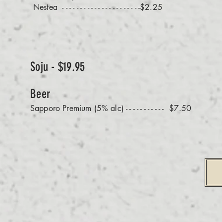
Nestea
- - - - - - - - - - - - - - - - - - - - - -$2.25
Soju - $19.95
Beer
Sapporo Premium (5% alc) - - - - - - - - - - - $7.50