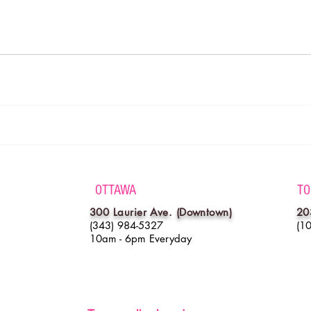
OTTAWA
TO
300 Laurier Ave. (Downtown)
20
(343) 984-5327
(1
10am - 6pm Everyday